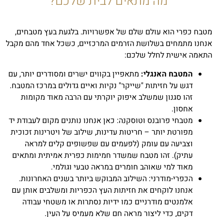
מה מתאים לבית שלכם?
מטבח כפרי הוא עולם שלם של אפשרויות. בלגעת בעץ מטבחים,
אנחנו מתמחים בשלושת הזרמים המרכזיים, כשכל אחד מהם מקבל
התאמה אישית לחלל שלכם:
המטבח האנגלי:
מתאפיין בקווים ישרים ומסודרים יותר, עם
דגש על חזיתות "שייקר" נקיות ואיים גדולים במרכז המטבח.
זהו סגנון שמשלב איפוק יוקרתי עם הרבה מאוד מקומות
אחסון.
מטבחי פרובנס וטוסקנה:
כאן אנחנו נותנים מקום לעבודת יד
מפורטת יותר – חריטות עדינות, שילוב של ויטרינות זכוכית
וצביעה עם עומק (לפעמים עם שפשופים קלים למראה
עתיק). זהו מטבח שמשדר חמימות כפרית אמיתית ומתאים
מאוד למי שאוהב חומרים במראה טבעי וגולמי.
הכפרי-מודרני:
השילוב המבוקש ביותר בשנים האחרונות.
אנחנו לוקחים את חזיתות העץ הכפריות ומשלבים אותן עם
אלמנטים מודרניים כמו ידיות נסתרות או משטחי עבודה
דקים, כדי ליצור מראה חם שלא מעמיס על העין.