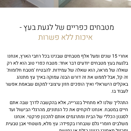
מטבחים כפריים של לגעת בעץ -
איכות ללא פשרות
מטבח כפרי טוסקני בהוד השרון
אחרי 15 שנים ומעל אלף מטבחים שבנינו בכל רחבי הארץ, אנחנו
כנס לפרויקט
בלגעת בעץ מטבחים יודעים דבר אחד: מטבח כפרי טוב הוא לא רק
שאלה של מראה, הוא שאלה של עמידות. להבטיח 'מטבח חלומות'
זה קל, אבל לממש את זה דורש הבנה עמוקה באיך עץ מתנהג
באקלים הישראלי ואיך הופכים חזון עיצובי למקום שבאמת אפשר
לעבוד בו.
התהליך שלנו לא מתחיל בנגרייה, אלא בהקשבה לדרך שבה אתם
חיים במטבח. אנחנו לוקחים את כל הנתונים, מהרגלי הבישול ועד
לסגנון הכללי של הבית ומתרגמים אותם לתכנון פרקטי. אנחנו
משלבים חומרי גלם שנבחרו בקפידה: עץ מלא, משטחי אבן טבעית
ופרזול מאסיבי בגווני בזלת או נחושת.