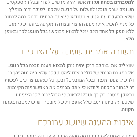
למטבחים בפתח תקווה
אשר יהיה מרשים למדי ובכל האספקטים
השונים שרק תוכלו להעלות על הדעת שלכם. לפיכך יהיה מומלץ
שלא תתעכבו עם הנושא ותוודאו כי אתם מבינים בדיוק במה לבחור
על מנת להשיג את המענה הרצוי ובצורה המקיפה ביותר שקיימת.
ללא ספק כל אחד מכם יוכל למצוא מבוקשו בכל הנוגע לכך ובאופן
מלא.
תשובה אמתית שעונה על הצרכים
שואלים את עצמכם היכן יהיה ניתן למצוא מענה מנצח בכל הנוגע
אל המטבח הביתי שלכם? רוצים ליהנות כפי שלא היה מזה זמן רב
ולהשיג מענה מנצח ובכל המובנים? ובכן, כל שאתם צריכים לעשות
זה לבחור בחכמה ולוודא כי אתם מבינים את האפשרויות הקיימות
ובאופן מיטבי. רק כך תוכלו לראות כי הכול יהיה לפי הציפיות
שלכם. אז בחנו היטב שלל אופציות של משטחי שיש למטבח בפתח
תקווה.
איכות המענה שיושג עבורכם
במידה ואתם לא בטוחים מה תהיה הבחירה הנכונה ביותר עבורכם