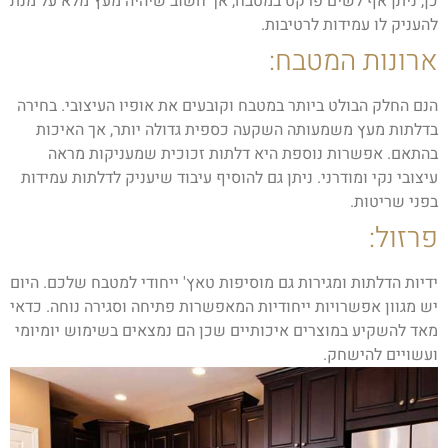
כן, ניתן אף לשים פרקט במטבח, אך חשוב שיהיה מעץ מלא על מנת
להעניק לו עמידות לרטיבות.
ארונות המטבח:
הנם החלק הבולט ביותר במטבח וקובעים את אופיו העיצובי. בחירה
בדלתות מעץ משמעותה השקעה כספית גדולה יותר, אך האיכות
בהתאם. אפשרות נוספת היא דלתות זכוכית שמעניקות מראה
עיצובי נקי ומודרני. ניתן גם להוסיף עיבוד שיעניק לדלתות עמידות
בפני שריטות.
פרזול:
ידיות הדלתות ומגירות גם מוסיפות טאץ' ייחודי למטבח שלכם. היום
יש מגוון אפשרויות ייחודיות המאפשרות פתיחה וסגירה נוחה. כדאי
מאד להשקיע במוצרים איכותיים שכן הם נמצאים בשימוש יומיומי
ועשויים להישחק.