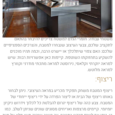
משטחי עבודה: חומרי הגלם למשטח צריכים להיבחר בהתאם
לתקציב שלכם, צבעי העיצוב שנבחרו למטבח, והצרכים הספציפיים
שלכם: האם צפוי שיתלכלך או יישרט הרבה, וכמה תהיו מוכנים
להשקיע בתחזוקתו השוטפת. קיימות כאן אפשרויות רבות: שיש
למראה יוקרתי וקלאסי, נירוסטה למראה מתכתי מודרני וקוורץ
למראה מלוטש.
ריצוף:
ריצוף המטבח משחק תפקיד מכריע במראה העיצובי. ניתן לבחור
באותו ריצוף של הבית או ליצור הפרדה על ידי ריצוף ייחודי של
המטבח. צבע כהה של ריצוף יגרום להבלטת כל לכלוך וידרוש ניקיון
יומיומי. קיימים מרצפות ואריחים מסוגים שונים שניתן לשלב. כמו