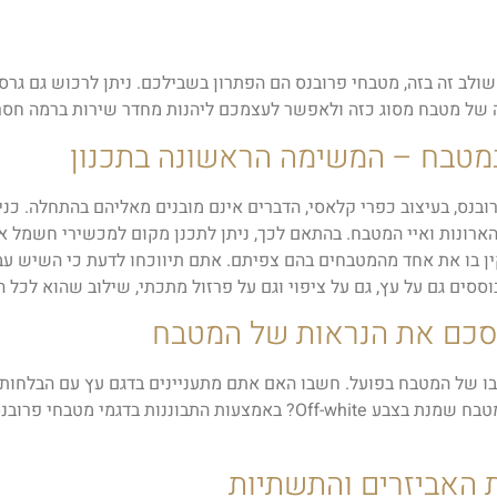
שולב זה בזה, מטבחי פרובנס הם הפתרון בשבילכם. ניתן לרכוש גם גרס
ה של מטבח מסוג כזה ולאפשר לעצמכם ליהנות מחדר שירות ברמה חסר
מטבח – המשימה הראשונה בתכנון
בנס, בעיצוב כפרי קלאסי, הדברים אינם מובנים מאליהם בהתחלה. כנ
הארונות ואיי המטבח. בהתאם לכך, ניתן לתכנן מקום למכשירי חשמל א
ין בו את אחד מהמטבחים בהם צפיתם. אתם תיווכחו לדעת כי השיש עבה
ים גם על עץ, גם על ציפוי וגם על פרזול מתכתי, שילוב שהוא לכל ה
מסכם את הנראות של המטבח
בו של המטבח בפועל. חשבו האם אתם מתעניינים בדגם עץ עם הבלחות של
הפרזול ויתר רכיבי הקצה. ואולי בכלל מתאים לכם מטבח שמנת בצבע ff-white
ת האביזרים והתשתיות