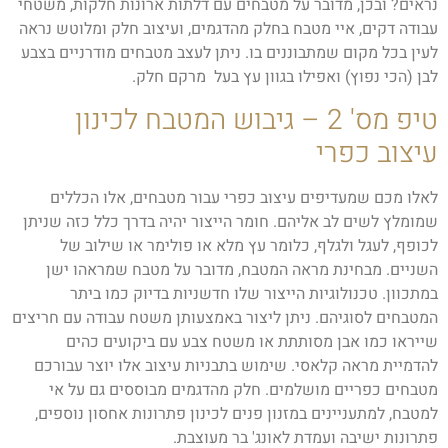
נראים? ובכן, מדובר על מטבחים עם דלתות ארונות חלקות, משטחי
עבודה דקים, איי מטבח בחלק מהדגמים, ועיצוב חלק ומלוטש נראה
לעין בכל מקום שמתבוננים בו. ניתן לעצב מטבחים מודרניים בצבע
לבן (הכי נפוץ) ואפילו בגוון עץ בעל מרקם חלק.
טיפ מס' 2 – גיבוש המטבח לכינון
עיצוב כפרי
לאלו מכם שמעדיפים עיצוב כפרי עבור מטבחים, אלו הכללים
שמומלץ לשים לב אליהם. חומר הייצור יהיה בדרך כלל כזה שניתן
לכופף, לעגל ולגלף, כלומר עץ מלא או פולימר או שילוב של
השניים. מבחינת מראה המטבח, מדובר על מטבח שמראהו ישן
במתכוון. טכנולוגיות הייצור שלו חדשניות בדיוק כמו ביתר
המטבחים לסוגיהם. ניתן ליצור באמצעותן משטח עבודה עם חריצים
שייראו כמו אבן מסותתת או משטח צבע עם ביקועים כהים
להדמיית מראה קלאסי. שימוש בתבניות עיצוב אלו יוצר עבורכם
מטבחים כפריים מושלמים. חלק מהדגמים מבוססים גם על אי
למטבח, למתעניינים במזנון פנים לכינון פתרונות אחסון נוספים,
פתרונות ישיבה ועמדת לאונג' בר מעוצבת.