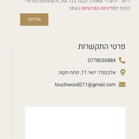
דיוור. ידוע לי שאוכל לבטל בכל עת, והשימוש בפרטיי
כפוף ל
מדיניות הפרטיות
באתר.
שליחה
פרטי התקשרות
0778036884
אלכסנדר ינאי 11, פתח תקוה
touchwood211@gmail.com